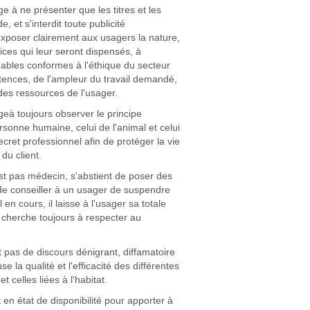
e à ne présenter que les titres et les
 et s'interdit toute publicité
exposer clairement aux usagers la nature,
vices qui leur seront dispensés, à
nables conformes à l'éthique du secteur
ences, de l'ampleur du travail demandé,
des ressources de l'usager.
geà toujours observer le principe
sonne humaine, celui de l'animal et celui
ecret professionnel afin de protéger la vie
 du client.
'est pas médecin, s'abstient de poser des
 de conseiller à un usager de suspendre
en cours, il laisse à l'usager sa totale
t cherche toujours à respecter au
t pas de discours dénigrant, diffamatoire
e la qualité et l'efficacité des différentes
 celles liées à l'habitat.
t en état de disponibilité pour apporter à