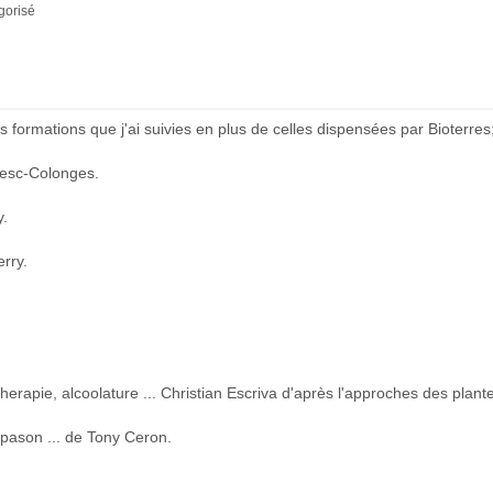
gorisé
formations que j'ai suivies en plus de celles dispensées par Bioterres
rzesc-Colonges.
y.
rry.
therapie, alcoolature ... Christian Escriva d'après l'approches des plan
apason ... de Tony Ceron.