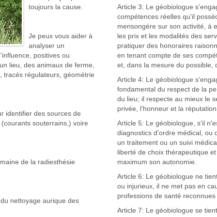
toujours la cause.
Article 3: Le géobiologue s'engag
compétences réelles qu'il possède,
mensongère sur son activité, à 
Je peux vous aider à
les prix et les modalités des ser
analyser un
pratiquer des honoraires raison
'influence, positives ou
en tenant compte de ses compét
un lieu, des animaux de ferme,
et, dans la mesure du possible, 
, tracés régulateurs, géométrie
Article 4: Le géobiologue s'enga
fondamental du respect de la per
du lieu; il respecte au mieux le s
privée, l'honneur et la réputation
 identifier des sources de
 (courants souterrains,) voire
Article 5: Le géobiologue, s'il n
diagnostics d'ordre médical, ou
un traitement ou un suivi médical 
liberté de choix thérapeutique e
maine de la radiesthésie
maximum son autonomie.
Article 6: Le géobiologue ne tien
ou injurieux, il ne met pas en caus
professions de santé reconnues et
 du nettoyage aurique des
Article 7: Le géobiologue se tien