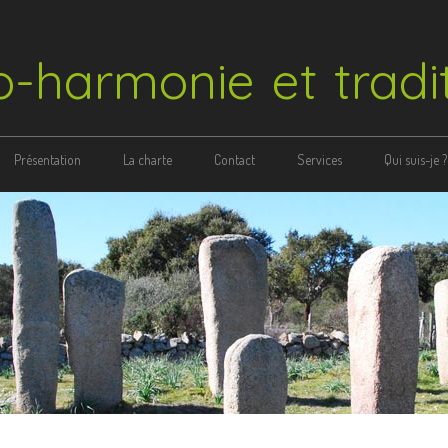
-harmonie et tradi
Présentation
La charte
Contact
Services
Qui suis-je ?