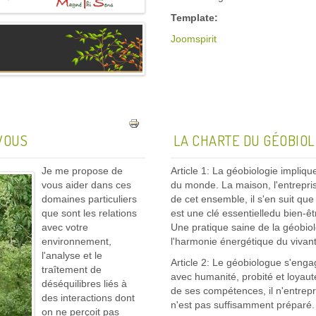
Template:
Joomspirit
VOUS
LA CHARTE DU GÉOBIO
Je me propose de
Article 1: La géobiologie impliqu
vous aider dans ces
du monde. La maison, l'entreprise
domaines particuliers
de cet ensemble, il s'en suit que
que sont les relations
est une clé essentielledu bien-êt
avec votre
Une pratique saine de la géobiolo
environnement,
l'harmonie énergétique du vivant
l'analyse et le
Article 2: Le géobiologue s'enga
traîtement de
avec humanité, probité et loyauté
déséquilibres liés à
de ses compétences, il n'entrepr
des interactions dont
n'est pas suffisamment préparé.
on ne perçoit pas